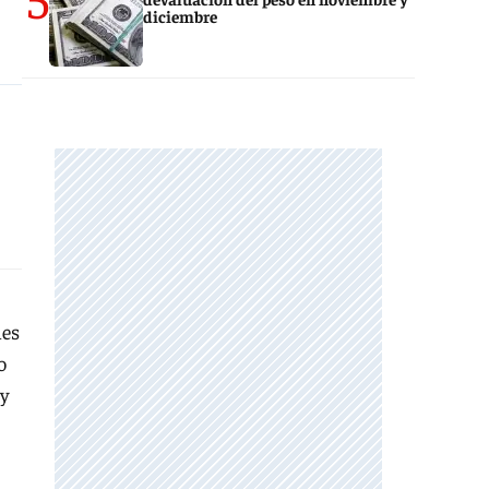
diciembre
nes
o
 y