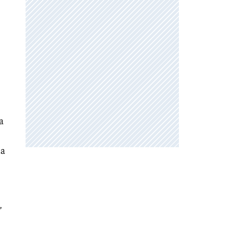
a
ha
,