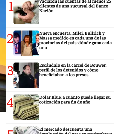
1
Vaciaron las cuentas de al menos 25
clientes de una sucursal del Banco
Nación
2
Nueva encuesta: Milei, Bullrich y
Massa medido en cada una de las
provincias del país: dónde gana cada
uno
3
Escándalo en la cárcel de Bouwer:
perfil de los detenidos y cómo
beneficiaban a los presos
4
Dólar Blue: a cuánto puede llegar su
cotización para fin de año
5
El mercado descuenta una
devaluación del peso en noviembre y