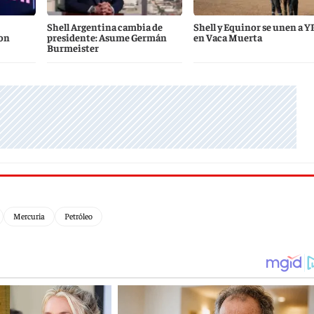
Shell Argentina cambia de
Shell y Equinor se unen a Y
on
presidente: Asume Germán
en Vaca Muerta
Burmeister
Mercuria
Petróleo