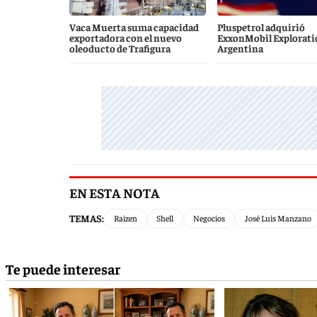
Vaca Muerta suma capacidad
Pluspetrol adquirió
exportadora con el nuevo
ExxonMobil Explorati
oleoducto de Trafigura
Argentina
EN ESTA NOTA
TEMAS:
Raizen
Shell
Negocios
José Luis Manzano