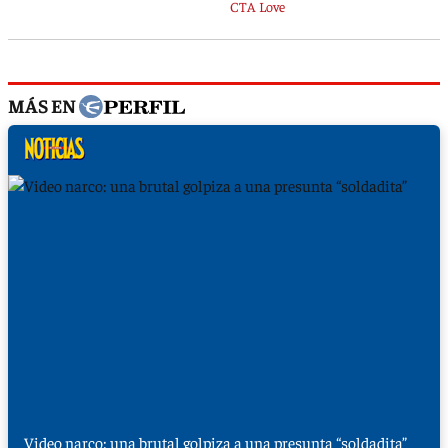
MÁS EN
Video narco: una brutal golpiza a una presunta “soldadita”