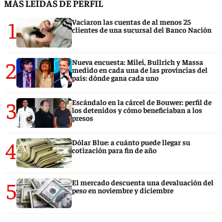
MÁS LEÍDAS DE PERFIL
1
Vaciaron las cuentas de al menos 25
clientes de una sucursal del Banco Nación
2
Nueva encuesta: Milei, Bullrich y Massa
medido en cada una de las provincias del
país: dónde gana cada uno
3
Escándalo en la cárcel de Bouwer: perfil de
los detenidos y cómo beneficiaban a los
presos
4
Dólar Blue: a cuánto puede llegar su
cotización para fin de año
5
El mercado descuenta una devaluación del
peso en noviembre y diciembre