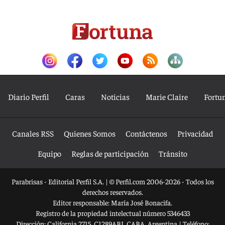
Diario Perfil
Caras
Noticias
Marie Claire
Fortu
Canales RSS
Quienes Somos
Contáctenos
Privacidad
Equipo
Reglas de participación
Tránsito
Parabrisas - Editorial Perfil S.A.
| © Perfil.com 2006-2026 - Todos los
derechos reservados.
Editor responsable: María José Bonacifa.
Registro de la propiedad intelectual número 5346433
Dirección:
California 2715
,
C1289ABI
,
CABA, Argentina
| Teléfono: