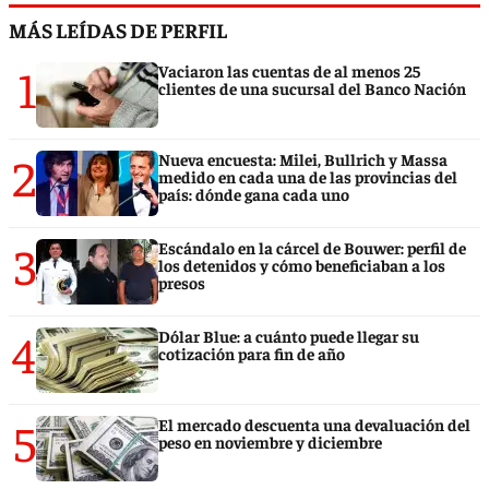
MÁS LEÍDAS DE PERFIL
1
Vaciaron las cuentas de al menos 25
clientes de una sucursal del Banco Nación
2
Nueva encuesta: Milei, Bullrich y Massa
medido en cada una de las provincias del
país: dónde gana cada uno
3
Escándalo en la cárcel de Bouwer: perfil de
los detenidos y cómo beneficiaban a los
presos
4
Dólar Blue: a cuánto puede llegar su
cotización para fin de año
5
El mercado descuenta una devaluación del
peso en noviembre y diciembre