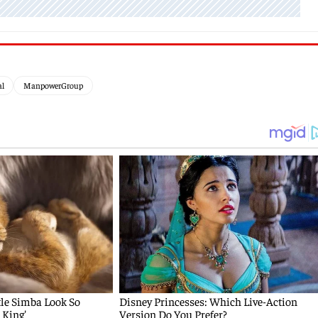
al
ManpowerGroup