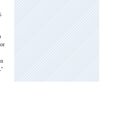
%
n
tor
ón
.”