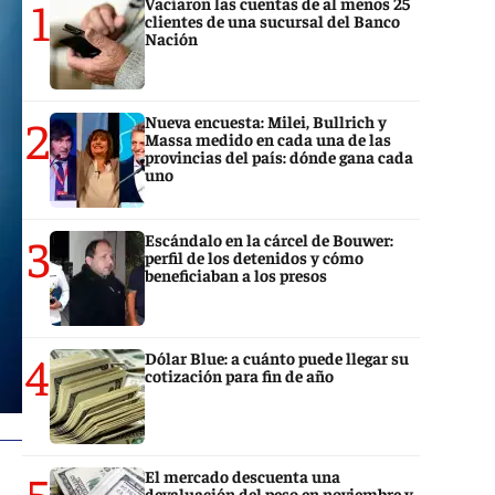
1
Vaciaron las cuentas de al menos 25
clientes de una sucursal del Banco
Nación
2
Nueva encuesta: Milei, Bullrich y
Massa medido en cada una de las
provincias del país: dónde gana cada
uno
3
Escándalo en la cárcel de Bouwer:
perfil de los detenidos y cómo
beneficiaban a los presos
4
Dólar Blue: a cuánto puede llegar su
cotización para fin de año
5
El mercado descuenta una
devaluación del peso en noviembre y