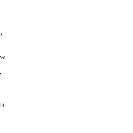
ás
eve
n
14