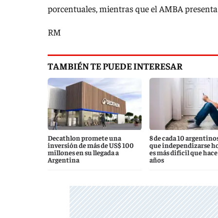
porcentuales, mientras que el AMBA presenta
RM
TAMBIÉN TE PUEDE INTERESAR
Decathlon promete una
8 de cada 10 argentino
inversión de más de US$ 100
que independizarse ho
millones en su llegada a
es más difícil que hace
Argentina
años