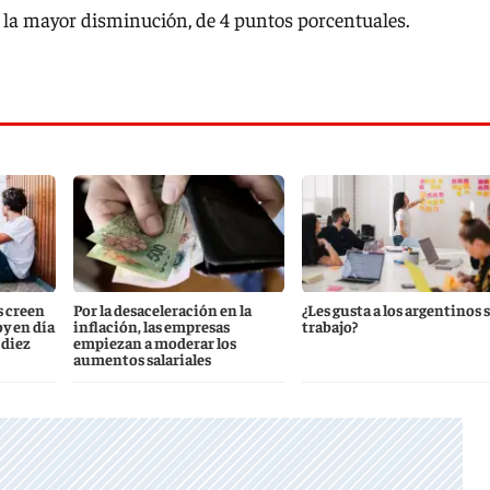
 la mayor disminución, de 4 puntos porcentuales.
s creen
Por la desaceleración en la
¿Les gusta a los argentinos 
y en día
inflación, las empresas
trabajo?
 diez
empiezan a moderar los
aumentos salariales