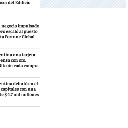
sor del Edificio
u negocio impulsado
ovo escaló al puesto
ista Fortune Global
entina una tarjeta
ensa con oro,
Bitcoin cada compra
entina debutó en el
 capitales con una
de $ 4,7 mil millones