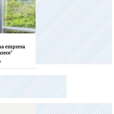
una empresa
arece"
z