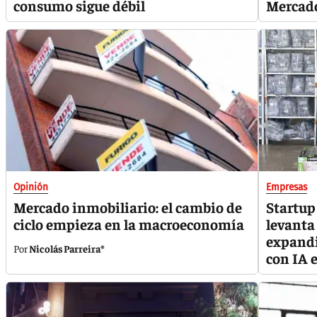
consumo sigue débil
Mercado
Opinión
Empresas
Mercado inmobiliario: el cambio de
Startup
ciclo empieza en la macroeconomía
levanta
expandi
Nicolás Parreira*
con IA 