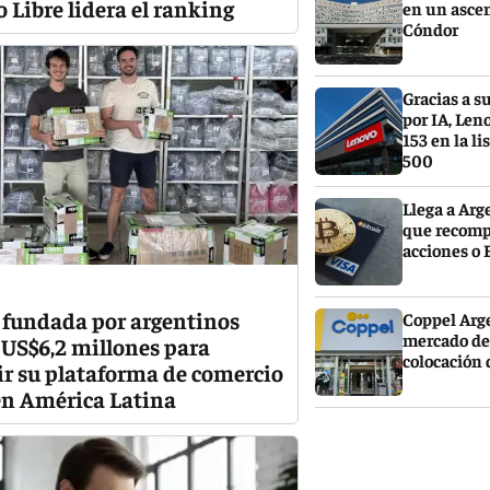
 Libre lidera el ranking
en un ascen
Cóndor
Gracias a s
por IA, Len
153 en la l
500
Llega a Arg
que recomp
acciones o 
 fundada por argentinos
Coppel Arg
mercado de
 US$6,2 millones para
colocación 
r su plataforma de comercio
en América Latina