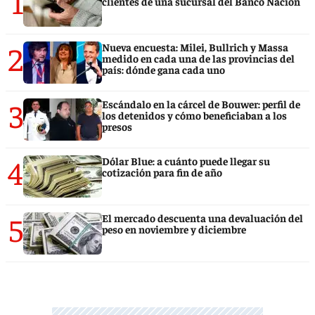
1
clientes de una sucursal del Banco Nación
2
Nueva encuesta: Milei, Bullrich y Massa
medido en cada una de las provincias del
país: dónde gana cada uno
3
Escándalo en la cárcel de Bouwer: perfil de
los detenidos y cómo beneficiaban a los
presos
4
Dólar Blue: a cuánto puede llegar su
cotización para fin de año
5
El mercado descuenta una devaluación del
peso en noviembre y diciembre