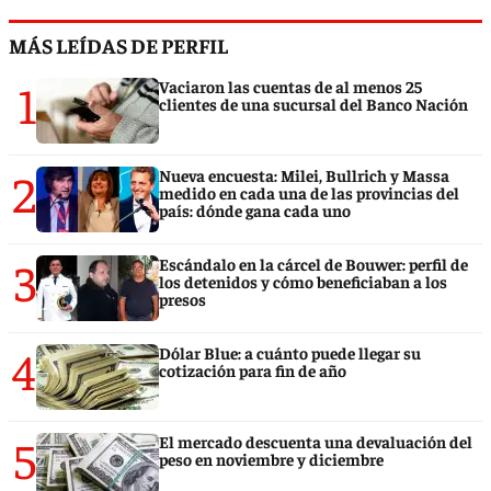
MÁS LEÍDAS DE PERFIL
1
Vaciaron las cuentas de al menos 25
clientes de una sucursal del Banco Nación
2
Nueva encuesta: Milei, Bullrich y Massa
medido en cada una de las provincias del
país: dónde gana cada uno
3
Escándalo en la cárcel de Bouwer: perfil de
los detenidos y cómo beneficiaban a los
presos
4
Dólar Blue: a cuánto puede llegar su
cotización para fin de año
5
El mercado descuenta una devaluación del
peso en noviembre y diciembre